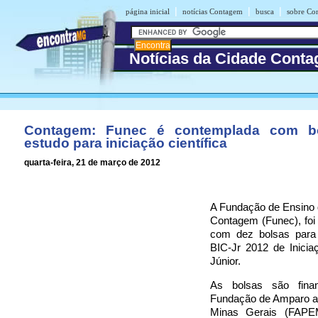
|
|
|
página inicial
notícias Contagem
busca
sobre Co
Notícias da Cidade Cont
Contagem: Funec é contemplada com b
estudo para iniciação científica
quarta-feira, 21 de março de 2012
A Fundação de Ensino 
Contagem (Funec), foi
com dez bolsas para
BIC-Jr 2012 de Iniciaç
Júnior.
As bolsas são finan
Fundação de Amparo a
Minas Gerais (FAPE