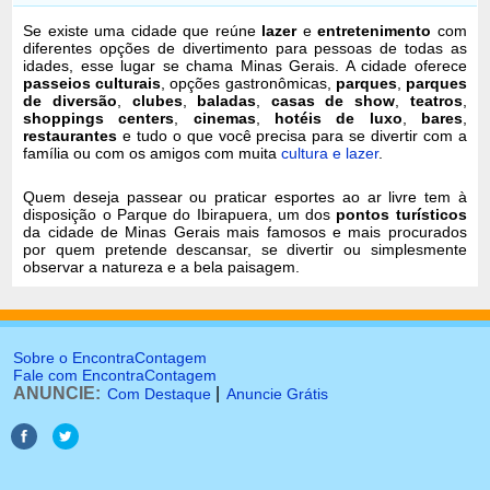
Se existe uma cidade que reúne
lazer
e
entretenimento
com
diferentes opções de divertimento para pessoas de todas as
idades, esse lugar se chama Minas Gerais. A cidade oferece
passeios culturais
, opções gastronômicas,
parques
,
parques
de diversão
,
clubes
,
baladas
,
casas de show
,
teatros
,
shoppings centers
,
cinemas
,
hotéis de luxo
,
bares
,
restaurantes
e tudo o que você precisa para se divertir com a
família ou com os amigos com muita
cultura e lazer
.
Quem deseja passear ou praticar esportes ao ar livre tem à
disposição o Parque do Ibirapuera, um dos
pontos turísticos
da cidade de Minas Gerais mais famosos e mais procurados
por quem pretende descansar, se divertir ou simplesmente
observar a natureza e a bela paisagem.
Sobre o EncontraContagem
Fale com EncontraContagem
ANUNCIE:
|
Com Destaque
Anuncie Grátis