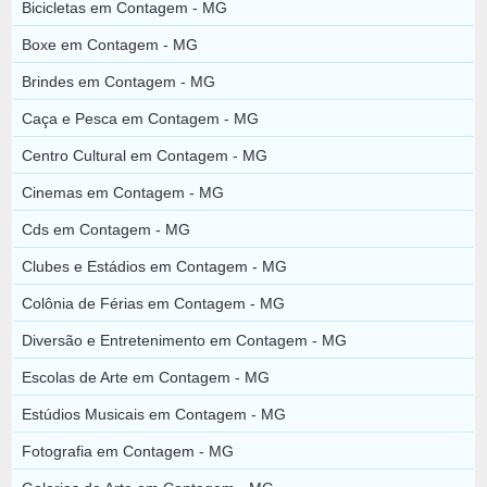
Bicicletas em Contagem - MG
Boxe em Contagem - MG
Brindes em Contagem - MG
Caça e Pesca em Contagem - MG
Centro Cultural em Contagem - MG
Cinemas em Contagem - MG
Cds em Contagem - MG
Clubes e Estádios em Contagem - MG
Colônia de Férias em Contagem - MG
Diversão e Entretenimento em Contagem - MG
Escolas de Arte em Contagem - MG
Estúdios Musicais em Contagem - MG
Fotografia em Contagem - MG