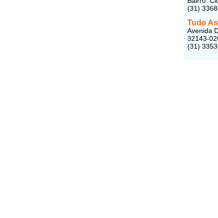
Bairro: C
(31) 336
Tudo A
Avenida D
32143-02
(31) 3353