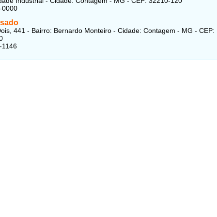
idade Industrial - Cidade: Contagem - MG - CEP: 32210-120
8-0000
ssado
ois, 441 - Bairro: Bernardo Monteiro - Cidade: Contagem - MG - CEP:
0
-1146