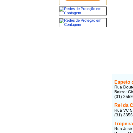
Espeto 
Rua Douto
Bairro: C
(31) 255
Rei da 
Rua VC 5,
(31) 335
Tropeir
Rua José 