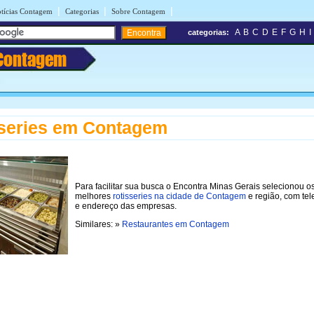
|
|
|
tícias Contagem
Categorias
Sobre Contagem
A
B
C
D
E
F
G
H
I
categorias:
Contagem
series em Contagem
Para facilitar sua busca o Encontra Minas Gerais selecionou o
melhores
rotisseries na cidade de Contagem
e região, com tel
e endereço das empresas.
Similares: »
Restaurantes em Contagem