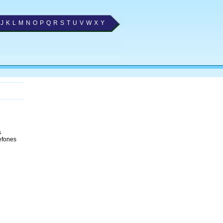
J
K
L
M
N
O
P
Q
R
S
T
U
V
W
X
Y
s
efones