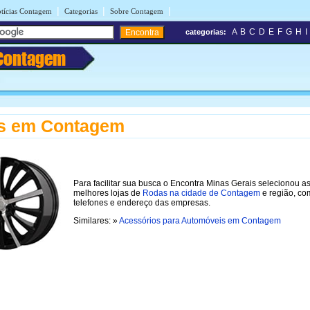
|
|
|
tícias Contagem
Categorias
Sobre Contagem
A
B
C
D
E
F
G
H
I
categorias:
Contagem
s em Contagem
Para facilitar sua busca o Encontra Minas Gerais selecionou a
melhores lojas de
Rodas na cidade de Contagem
e região, co
telefones e endereço das empresas.
Similares: »
Acessórios para Automóveis em Contagem