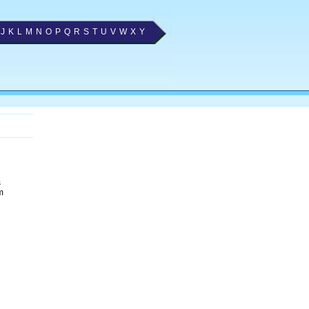
J
K
L
M
N
O
P
Q
R
S
T
U
V
W
X
Y
s
m