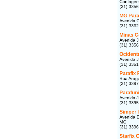
Contagem
(31) 335
MG Para
Avenida G
(31) 336
Minas C
Avenida J
(31) 335
Ocident
Avenida J
(31) 335
Parafix 
Rua Aragu
(31) 339
Parafun
Avenida J
(31) 339
Simper 
Avenida E
MG
(31) 339
Starfix 