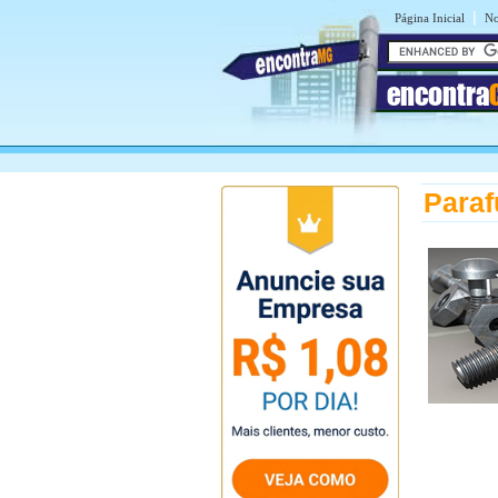
|
Página Inicial
No
encontra
Para