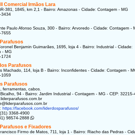
ll Comercial Irmãos Lara
R-381, 1845, km 2,1 - Bairro: Amazonas - Cidade: Contagem - MG
1-3434
te Paulo Afonso Souza, 300 - Bairro: Arvoredo - Cidade: Contagem -
7-7655
 Parafusos
oronel Benjamin Guimarães, 1695, loja 4 - Bairro: Industrial - Cidade:
 - MG
1-1724
 dos Parafusos
s Machado, 114, loja B - Bairro: Inconfidentes - Cidade: Contagem - 
1-1059
os Parafusos
, ferramentas, cabos.
Bicalho, 94 - Bairro: Jardim Industrial - Contagem - MG - CEP: 32215
.liderparafusos.com.br
e@liderparafusos.com.br
k:
https://facebook.com/liderdosparafusos/
 (31) 3368-4900
(31) 98574-2888
 Parafusos e Fixadores
rancisco Firmo de Matos, 711, loja 1 - Bairro: Riacho das Pedras - Cid