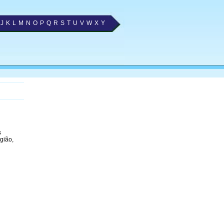
J
K
L
M
N
O
P
Q
R
S
T
U
V
W
X
Y
s
gião,