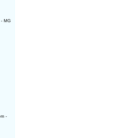
m - MG
em -