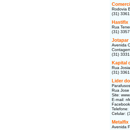
Comerci
Rodovia B
(31) 336
Hastifix
Rua Tenen
(31) 335
Jotapar
Avenida C
Contagem
(31) 333
Kapital
Rua Josia
(31) 336
Lider d
Parafusos
Rua Jose 
Site: www
E-mail:
nf
Faceboo
Telefone:
Celular: 
Metalfix
Avenida F