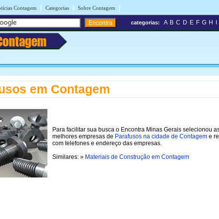
|
|
|
tícias Contagem
Categorias
Sobre Contagem
A
B
C
D
E
F
G
H
I
categorias:
Contagem
fusos em Contagem
Para facilitar sua busca o Encontra Minas Gerais selecionou a
melhores empresas de
Parafusos na cidade de Contagem
e re
com telefones e endereço das empresas.
Similares: »
Materiais de Construção em Contagem