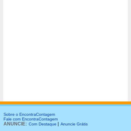
Sobre o EncontraContagem
Fale com EncontraContagem
ANUNCIE:
|
Com Destaque
Anuncie Grátis