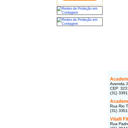
Academi
Avenida J
CEP: 323
(31) 339
Academi
Rua Rio T
(31) 335
Vitalli 
Rua Padre