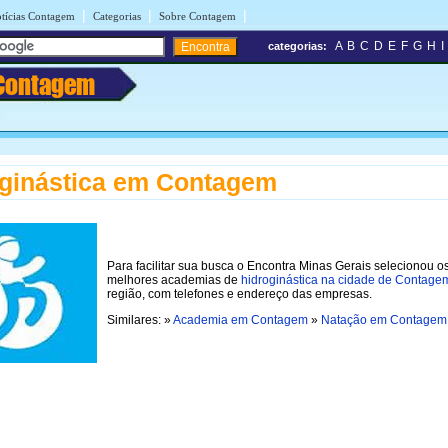
|
|
|
tícias Contagem
Categorias
Sobre Contagem
A
B
C
D
E
F
G
H
I
categorias:
Contagem
ginástica em Contagem
Para facilitar sua busca o Encontra Minas Gerais selecionou o
melhores academias de
hidroginástica na cidade de Contage
região, com telefones e endereço das empresas.
Similares: »
Academia em Contagem
»
Natação em Contagem