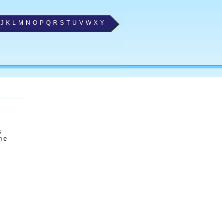
J
K
L
M
N
O
P
Q
R
S
T
U
V
W
X
Y
s
m
e