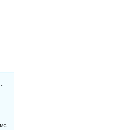
 -
- MG