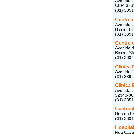
Avenida J
CEP: 323
(31) 3351
Centro d
Avenida J
Bairro: E
(31) 339
Centro 
Avenida d
Bairro: S
(31) 339
Clinica 
Avenida J
(31) 339
Clinica 
Avenida J
32340-00
(31) 335
Gastroc
Rua da Fr
(31) 339
Hospita
Rua Casua