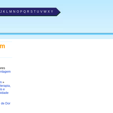
J
K
L
M
N
O
P
Q
R
S
T
U
V
W
X
Y
em
ores
Contagem
em
»
oterapia,
is e
nidade
 de Dor