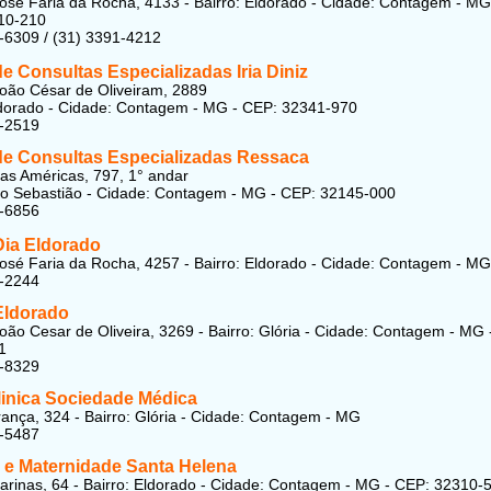
osé Faria da Rocha, 4133 - Bairro: Eldorado - Cidade: Contagem - MG
10-210
-6309 / (31) 3391-4212
e Consultas Especializadas Iria Diniz
oão César de Oliveiram, 2889
ldorado - Cidade: Contagem - MG - CEP: 32341-970
1-2519
de Consultas Especializadas Ressaca
as Américas, 797, 1° andar
ão Sebastião - Cidade: Contagem - MG - CEP: 32145-000
4-6856
Dia Eldorado
osé Faria da Rocha, 4257 - Bairro: Eldorado - Cidade: Contagem - MG
2-2244
Eldorado
oão Cesar de Oliveira, 3269 - Bairro: Glória - Cidade: Contagem - MG 
1
1-8329
linica Sociedade Médica
ança, 324 - Bairro: Glória - Cidade: Contagem - MG
1-5487
l e Maternidade Santa Helena
rinas, 64 - Bairro: Eldorado - Cidade: Contagem - MG - CEP: 32310-