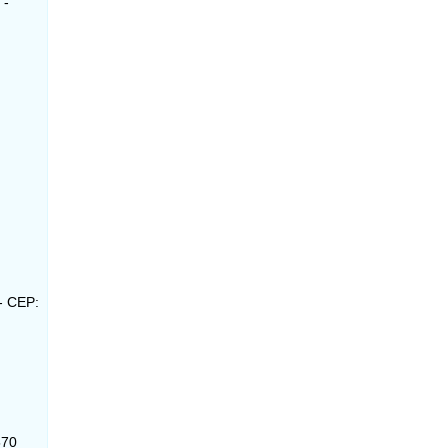
 -
- CEP:
570