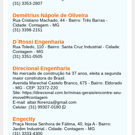
(31) 3353-2807
Demétrius Nápole de Oliveira
Rua Cristiano Machado, 44 - Bairro: Três Barras -
Cidade: Contagem - MG
(31) 3398-2151
D´Rossi Engenharia
Rua Toledo, 110 - Bairro: Santa Cruz Industrial - Cidade:
Contagem - MG
(31) 3351-0505
Direcional Engenharia
No mercado de construção há 37 anos, eleita a segunda
maior construtora do Brasil.
Avenida Marechal Castelo Branco, 675 - Bairro: Eldorado
- MG - CEP: 32372-220
Site: https://direcional.com.br/minas-gerais/encontre-seu-
imovel/#contagem
E-mail:
altair.florenza@gmail.com
Celular: (31) 99307-0180
Engecity
Praça Nossa Senhora de Fátima, 40, loja A - Bairro:
Jardim Industrial - Cidade: Contagem - MG
(31) 3333-4300